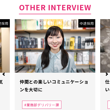
OTHER INTERVIEW
途採用
中途採用
気
仲間との楽しいコミュニケーショ
仕
ンを大切に
い
業務部デリバリー課