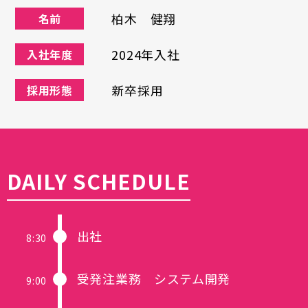
柏木 健翔
名前
2024年入社
入社年度
新卒採用
採用形態
DAILY SCHEDULE
出社
8:30
受発注業務 システム開発
9:00